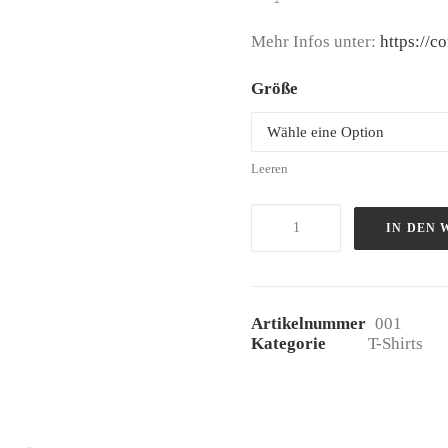
Mehr Infos unter:
https://c
Größe
Leeren
T-
IN DEN
Shirt:
Eigentlich
passt
Artikelnummer
001
jetzt
Kategorie
T-Shirts
alles
Menge