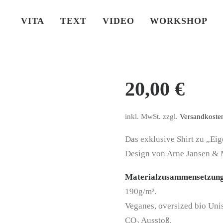
VITA
TEXT
VIDEO
WORKSHOP
20,00
€
inkl. MwSt.
zzgl.
Versandkoste
Das exklusive Shirt zu „Eig
Design von Arne Jansen & 
Materialzusammensetzun
190g/m².
Veganes, oversized bio Unis
CO₂ Ausstoß.