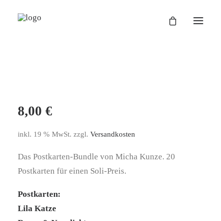
VITA
TEXT
VIDEO
8,00
€
WORKSHOP
POETRY
inkl. 19 % MwSt.
zzgl.
Versandkosten
SHOP
Das Postkarten-Bundle von Micha Kunze. 20
KONTAKT
Postkarten für einen Soli-Preis.
Postkarten:
Lila Katze